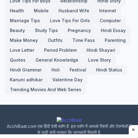
Love Tips For Boys
Relationship
Hindi Story
Health
Mobile
Husband Wife
Internet
Marriage Tips
Love Tips For Girls
Computer
Beauty
Study Tips
Pregnancy
Hindi Essay
Make Money
Outfits
Time Pass
Parenting
Love Letter
Period Problem
Hindi Shayari
Quotes
General Knowledge
Love Story
Hindi Grammar
Holi
Festival
Hindi Status
Kanuni adhikar
Valentine Day
Trending Movies And Web Series
AcchiBaat.com एक हिंदी देसी ब्लॉग है. इस ब्लॉग में आपको रिश्तों और टेक्नोलॉजी
से जुड़ी सभी प्रकार कि जानकारी मिलती है.