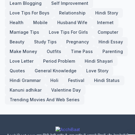
Learn Blogging
Self Improvement
Love Tips For Boys
Relationship
Hindi Story
Health
Mobile
Husband Wife
Internet
Marriage Tips
Love Tips For Girls
Computer
Beauty
Study Tips
Pregnancy
Hindi Essay
Make Money
Outfits
Time Pass
Parenting
Love Letter
Period Problem
Hindi Shayari
Quotes
General Knowledge
Love Story
Hindi Grammar
Holi
Festival
Hindi Status
Kanuni adhikar
Valentine Day
Trending Movies And Web Series