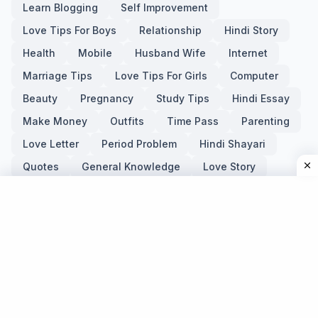
Learn Blogging
Self Improvement
Love Tips For Boys
Relationship
Hindi Story
Health
Mobile
Husband Wife
Internet
Marriage Tips
Love Tips For Girls
Computer
Beauty
Pregnancy
Study Tips
Hindi Essay
Make Money
Outfits
Time Pass
Parenting
Love Letter
Period Problem
Hindi Shayari
Quotes
General Knowledge
Love Story
Hindi Grammar
Holi
Festival
Hindi Status
Kanuni adhikar
Valentine Day
Trending Movies And Web Series