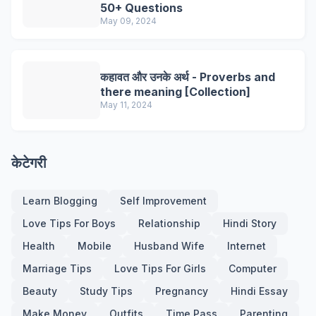
50+ Questions
May 09, 2024
कहावत और उनके अर्थ - Proverbs and
there meaning [Collection]
May 11, 2024
केटेगरी
Learn Blogging
Self Improvement
Love Tips For Boys
Relationship
Hindi Story
Health
Mobile
Husband Wife
Internet
Marriage Tips
Love Tips For Girls
Computer
Beauty
Study Tips
Pregnancy
Hindi Essay
Make Money
Outfits
Time Pass
Parenting