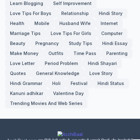
Learn Blogging
Self Improvement
Love Tips For Boys
Relationship
Hindi Story
Health
Mobile
Husband Wife
Internet
Marriage Tips
Love Tips For Girls
Computer
Beauty
Pregnancy
Study Tips
Hindi Essay
Make Money
Outfits
Time Pass
Parenting
Love Letter
Period Problem
Hindi Shayari
Quotes
General Knowledge
Love Story
Hindi Grammar
Holi
Festival
Hindi Status
Kanuni adhikar
Valentine Day
Trending Movies And Web Series