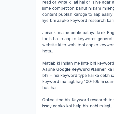
read or write ki jati hai or isliye ag
isme competition bahut hi kam milenge
content publish karoge to aap easily 
liye bhi aapko keyword research karn
Jaisa ki maine pehle bataya ki ek Eng
tools hai jo aapko keywords generate 
website ki to wahi tool aapko keywor
hota..
Matlab ki Indian me jinte bhi keyword
Aapne
Google Keyword Planner
ka n
bhi Hindi keyword type karke dekh sa
keyword me lagbhag 100-10k hi sear
hoti hai ..
Online jitne bhi Keyword research too
issay aapko koi help bhi nahi milegi..