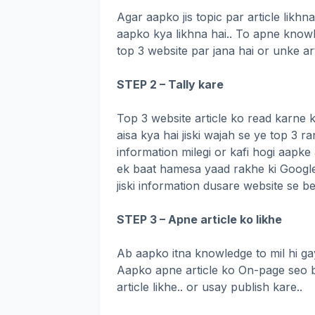
Agar aapko jis topic par article likh
aapko kya likhna hai.. To apne knowl
top 3 website par jana hai or unke art
STEP 2 – Tally kare
Top 3 website article ko read karne k
aisa kya hai jiski wajah se ye top 3 r
information milegi or kafi hogi aapke 
ek baat hamesa yaad rakhe ki Google
jiski information dusare website se b
STEP 3 – Apne article ko likhe
Ab aapko itna knowledge to mil hi gay
Aapko apne article ko On-page seo bh
article likhe.. or usay publish kare..