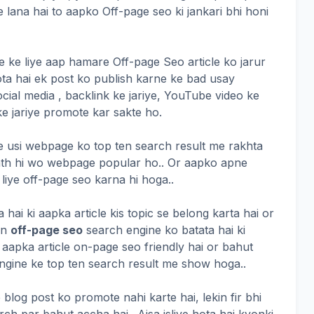
 lana hai to aapko Off-page seo ki jankari bhi honi
 ke liye aap hamare Off-page Seo article ko jarur
ta hai ek post ko publish karne ke bad usay
ial media , backlink ke jariye, YouTube video ke
 ke jariye promote kar sakte ho.
 usi webpage ko top ten search result me rakhta
sath hi wo webpage popular ho.. Or aapko apne
iye off-page seo karna hi hoga..
hai ki aapka article kis topic se belong karta hai or
in
off-page seo
search engine ko batata hai ki
r aapka article on-page seo friendly hai or bahut
engine ke top ten search result me show hoga..
 blog post ko promote nahi karte hai, lekin fir bhi