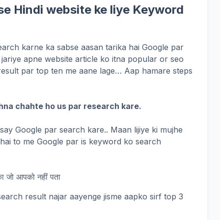
aise Hindi website ke liye Keyword
earch karne ka sabse aasan tarika hai Google par
ariye apne website article ko itna popular or seo
 result par top ten me aane lage… Aap hamare steps
ikhna chahte ho us par research kare.
 usay Google par search kare.. Maan lijiye ki mujhe
a hai to me Google par is keyword ko search
arch result najar aayenge jisme aapko sirf top 3