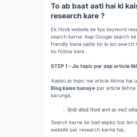
To ab baat aati hai ki k
research kare ?
Ek Hindi website ke liye keyword res
search karna. Aap Google search ke j
friendly bana sakte ho ki wo search
ko follow kare..
STEP 1 – Jis topic par aap article l
Aapko jis topic me article likhna hai
Blog kaise banaye
par article likhn
karunga..
Search karne ke bad aapko top ten se
website par research karna hai..