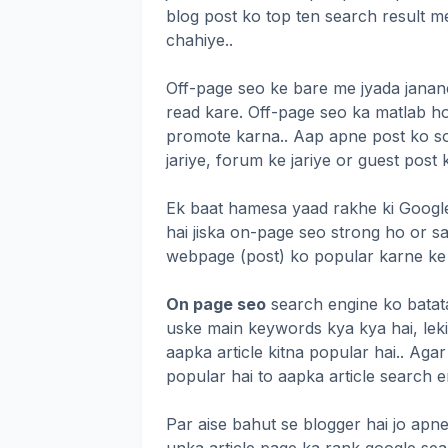
blog post ko top ten search result me
chahiye..
Off-page seo ke bare me jyada janane
read kare. Off-page seo ka matlab ho
promote karna.. Aap apne post ko soc
jariye, forum ke jariye or guest post
Ek baat hamesa yaad rakhe ki Google
hai jiska on-page seo strong ho or 
webpage (post) ko popular karne ke l
On page seo
search engine ko batata 
uske main keywords kya kya hai, lek
aapka article kitna popular hai.. Aga
popular hai to aapka article search 
Par aise bahut se blogger hai jo apne