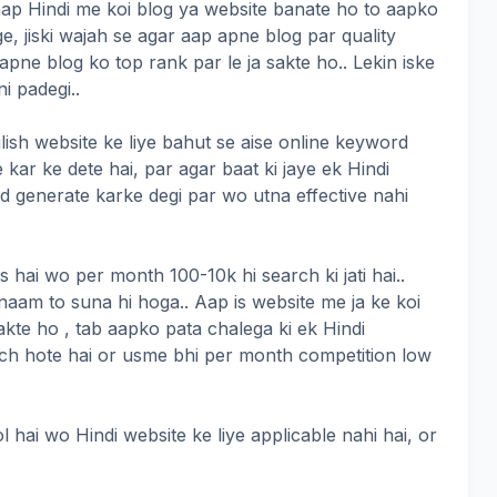
ar aap Hindi me koi blog ya website banate ho to aapko
, jiski wajah se agar aap apne blog par quality
apne blog ko top rank par le ja sakte ho.. Lekin iske
i padegi..
lish website ke liye bahut se aise online keyword
kar ke dete hai, par agar baat ki jaye ek Hindi
d generate karke degi par wo utna effective nahi
s hai wo per month 100-10k hi search ki jati hai..
aam to suna hi hoga.. Aap is website me ja ke koi
kte ho , tab aapko pata chalega ki ek Hindi
ch hote hai or usme bhi per month competition low
l hai wo Hindi website ke liye applicable nahi hai, or