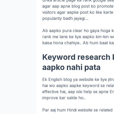
unka article page ka rank google sear
agar aap apne blog post ko promote 
visitors agar aapke post ko like karte
popularity badh jayegi…
Ab aapko pura clear ho gaya hoga ki a
rank me lane ke liye aapko kin-kin 
kaisa hona chahiye.. Ab hum baat ka
Keyword research k
aapko nahi pata
Ek English blog ya website ke liye jit
hai wo aapko aapke keyword se relat
effective hai, aap iski help se apne 
improve kar sakte ho..
Par aaj hum Hindi website se relate