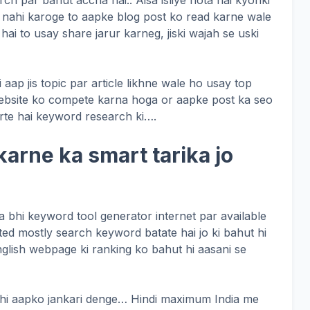
ch par bahut accha hai.. Aisa isliye hota hai kyonki
nahi karoge to aapke blog post ko read karne wale
 hai to usay share jarur karneg, jiski wajah se uski
ap jis topic par article likhne wale ho usay top
website ko compete karna hoga or aapke post ka seo
rte hai keyword research ki….
arne ka smart tarika jo
na bhi keyword tool generator internet par available
ed mostly search keyword batate hai jo ki bahut hi
English webpage ki ranking ko bahut hi aasani se
d hi aapko jankari denge… Hindi maximum India me