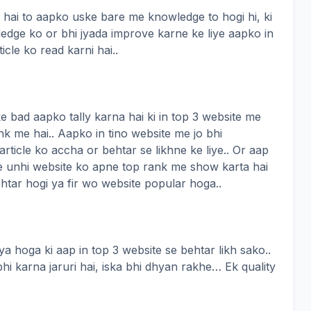
na hai to aapko uske bare me knowledge to hogi hi, ki
edge ko or bhi jyada improve karne ke liye aapko in
icle ko read karni hai..
e bad aapko tally karna hai ki in top 3 website me
ank me hai.. Aapko in tino website me jo bhi
article ko accha or behtar se likhne ke liye.. Or aap
 unhi website ko apne top rank me show karta hai
ehtar hogi ya fir wo website popular hoga..
a hoga ki aap in top 3 website se behtar likh sako..
i karna jaruri hai, iska bhi dhyan rakhe… Ek quality