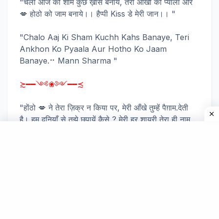
"चलो आज की शाम कुछ ख़ास बनाये, तेरी आँखों को प्याला और
💋 होठो को जाम बनाये।। हैप्पी Kiss डे मेरी जान।। "
"Chalo Aaj Ki Sham Kuchh Kahs Banaye, Teri
Ankhon Ko Pyaala Aur Hotho Ko Jaam
Banaye.⠒ Mann Sharma "
≿━━༺❀༻━━≾
"होंठो 💋 ने तेरा ज़िक्र न किया पर, मेरी आँखे तुम्हें पैग़ाम.देती
है। हम दुनियाँ से तुझे छुपायें कैसे ? मेरी हर शायरी तेरा ही नाम
लेती है।।"
"Hothon Ne Tera Zikra Naa Kiya Par, Meri
Ankhe Tumhe Paigaam Deti Hain, Ham Duniya
Se Tujhe Chhupaye Kaise? Meri Har Shayari
Tera Hi Naam Leti Hain..
≿━━༺❀༻━━≾