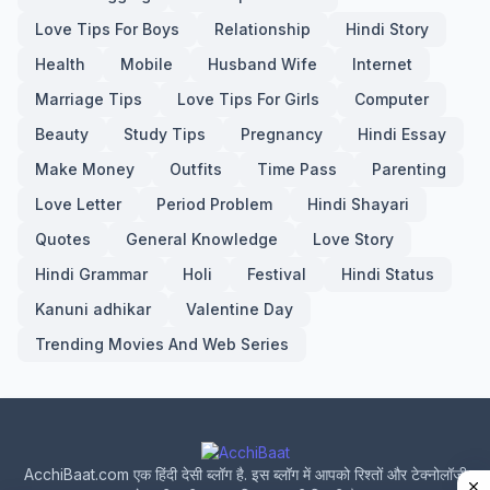
Love Tips For Boys
Relationship
Hindi Story
Health
Mobile
Husband Wife
Internet
Marriage Tips
Love Tips For Girls
Computer
Beauty
Study Tips
Pregnancy
Hindi Essay
Make Money
Outfits
Time Pass
Parenting
Love Letter
Period Problem
Hindi Shayari
Quotes
General Knowledge
Love Story
Hindi Grammar
Holi
Festival
Hindi Status
Kanuni adhikar
Valentine Day
Trending Movies And Web Series
AcchiBaat.com एक हिंदी देसी ब्लॉग है. इस ब्लॉग में आपको रिश्तों और टेक्नोलॉजी