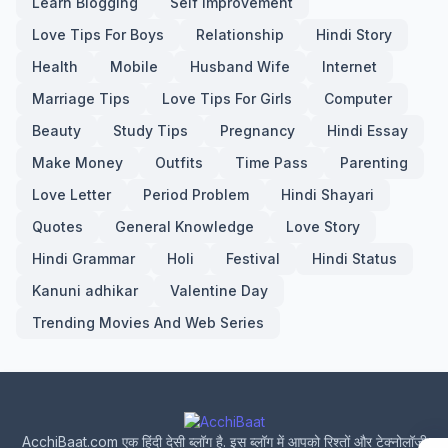
Learn Blogging
Self Improvement
Love Tips For Boys
Relationship
Hindi Story
Health
Mobile
Husband Wife
Internet
Marriage Tips
Love Tips For Girls
Computer
Beauty
Study Tips
Pregnancy
Hindi Essay
Make Money
Outfits
Time Pass
Parenting
Love Letter
Period Problem
Hindi Shayari
Quotes
General Knowledge
Love Story
Hindi Grammar
Holi
Festival
Hindi Status
Kanuni adhikar
Valentine Day
Trending Movies And Web Series
AcchiBaat.com एक हिंदी देसी ब्लॉग है. इस ब्लॉग में आपको रिश्तों और टेक्नोलॉजी