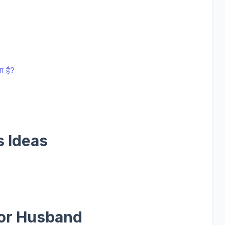
ा है?
s Ideas
For Husband