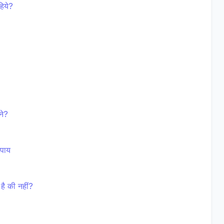
हिये?
ने?
उपाय
है की नहीं?