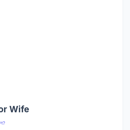
or Wife
ोग?